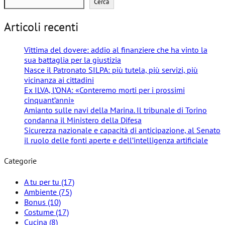
Cerca
Articoli recenti
Vittima del dovere: addio al finanziere che ha vinto la
sua battaglia per la giustizia
Nasce il Patronato SILPA: più tutela, più servizi, più
vicinanza ai cittadini
Ex ILVA, l’ONA: «Conteremo morti per i prossimi
cinquant’anni»
Amianto sulle navi della Marina. Il tribunale di Torino
condanna il Ministero della Difesa
Sicurezza nazionale e capacità di anticipazione, al Senato
il ruolo delle fonti aperte e dell’intelligenza artificiale
Categorie
A tu per tu
(17)
Ambiente
(75)
Bonus
(10)
Costume
(17)
Cucina
(8)