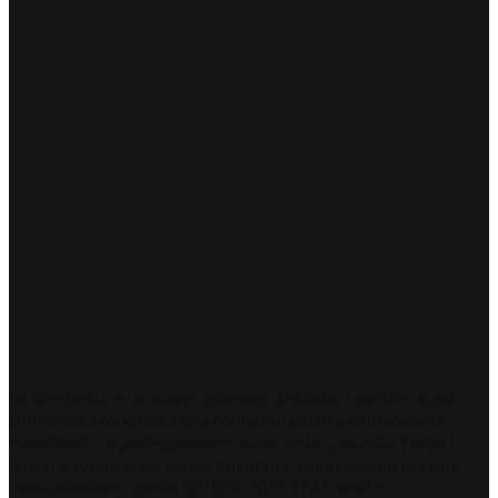
La Sentinella è un nuovo giornale dedicato a notizie locali,
cultura ed economia. Offre contenuti chiari e coinvolgenti,
stimolando la partecipazione attiva della comunità. Invita i
lettori a condividere storie, opinioni e suggerimenti per una
comunicazione aperta. @2024-2025 FFA Eventi e