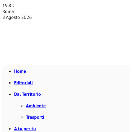
19.8
C
Roma
8 Agosto 2026
Facebook
Instagram
Linkedin
Youtube
Home
Editoriali
Dal Territorio
Ambiente
Trasporti
A tu per tu